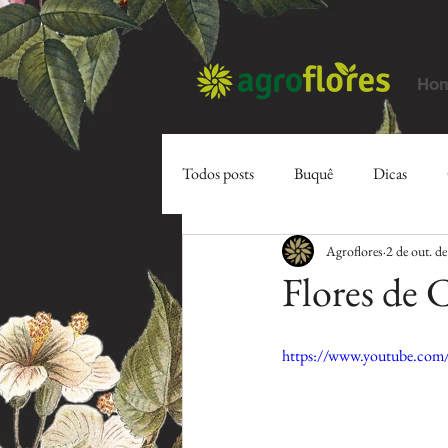
Ho
Todos posts
Buquê
Dicas
Agroflores
2 de out. d
Flores de 
https://www.youtube.co