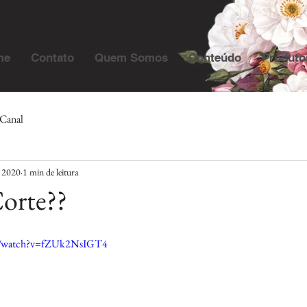
me
Contato
Quem Somos
Conteúdo
Produto
Canal
e 2020
1 min de leitura
Corte??
m/watch?v=fZUk2NsIGT4