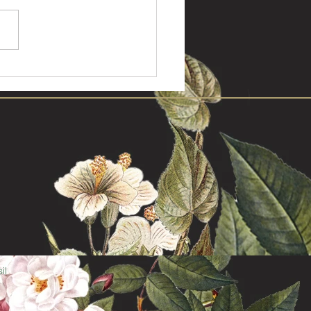
as em Goiânia: encontre a
r opção de loja na cidade
il