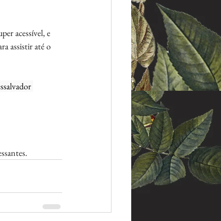
er acessível, e 
a assistir até o 
ssalvador 
ssantes.