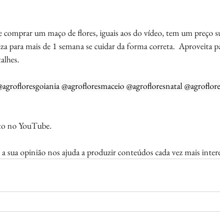
 comprar um maço de flores, iguais aos do vídeo, tem um preço sup
za para mais de 1 semana se cuidar da forma correta.  Aproveita par
talhes.
 @agrofloresgoiania @agrofloresmaceio @agrofloresnatal @agroflore
eto no YouTube.
a sua opinião nos ajuda a produzir conteúdos cada vez mais intere