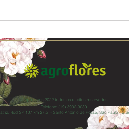
Comprar Flores e Plantas em
Plant
Recife. Qual o melhor lugar?
melho
© Agroflores 2022 todos os direitos reservados.
Telefone: (19) 3902-9030
atriz: Rod SP 107 km 27,5 - Santo Antônio de Posse, São Paulo - Bras